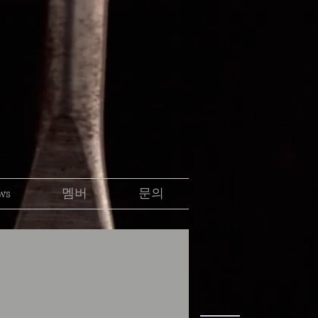
ws
멤버
문의