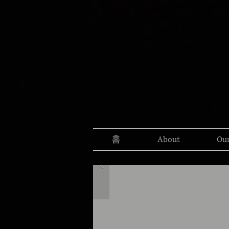
홈
About
Our